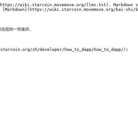
https://wiki.starcoin.movemove.org/llms.txt). Markdown v
 [Markdown](https://wiki.starcoin.movemove.org/kai-shi/k
取信息的一些途径。

coin.org/zh/developer/how_to_dapp/how_to_dapp/)）
