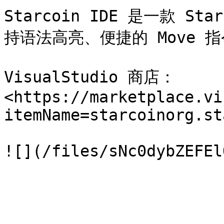
Starcoin IDE 是一款 S
持语法高亮、便捷的 Move 指
VisualStudio 商店：
<https://marketplace.vi
itemName=starcoinorg.st